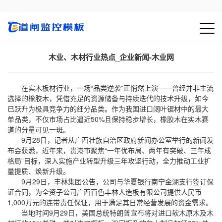
木业、木材行业热点_企业新闻-木业网
在实木板材行业，一场“品类逆袭”正悄然上演——曾经并非主流
选择的橡胶木，凭借充足的资源储备与持续迭代的技术升级，如今
已跃升为极具竞争力的细分品类。作为我国进口阔叶锯材中的最大
单品类，不仅市场占比逼近50%且保持稳步增长，橡胶木在实木赛
道的分量可见一斑。
9月28日，记者从广西壮族自治区政府新闻办公室举行的新闻发
布会获悉，近年来，贵港市聚焦“一年优布局、两年有突破、三年成
格局”目标，深入实施产业转型升级三年攻坚行动，全力推动工业扩
量提质、焕新升级。
9月29日，丰林集团公告，公司与华夏银行南宁金湖支行签订保
证合同，为全资子公司广西百色丰林人造板有限公司提供人民币
1,000万元的连带责任保证，用于满足其日常经营发展的资金需求。
当地时间9月29日，美国总统特朗普宣布将对进口软木原木及木