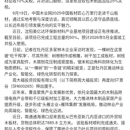
材征收10%关税，并对进口橱柜、浴室柜及软包木制品加征25%关
税。
9月19日，中国木业网2025中国板材匠心万里行走进千山板
材，通过实地考察与深度访谈，真切领略其以匠心坚守品质底线、
以长远布局引领发展方向的实干魅力。
近日，沈阳美亿达环保新材料产业基地项目建设正有序推进。
截至目前，该项目已完成工程总量的50%，预计2026年5月全面竣工
并投入使用。
日前，记者在牡丹区多家林木企业采访时发现，一棵树在这里
被“吃干榨净”、尽其所用：树根制作成根雕，树干加工成板材，树枝
成为家具配件，木屑刨花压制成密度板，锯末和边角料则转化为生
物质燃料。从“一棵树”到“一条链”的精彩蜕变，正是牡丹区推动林业
产业化、智能化、绿色化转型的有力探索。
周大福投资控股有限公司（以下简称周大福投资）再度向ST景
谷（SH600265）伸出援手。
近年来，曹县聚焦产业发展新优势，依托全国最大的木制品跨
境电商产业带和千亿级板材加工基地，大力推进林木制品家居产业
提质升级，逐步形成“头雁企业+雁阵集群”发展格局，推动林业产业
向高端化、智能化、绿色化迈进。
近日，南通通海港口迎来首批从巴布亚新几内亚进口的外贸轻
木板材，货物总体积达7885.8 立方米。 该批板材顺利完成通关、接
卸与入库全流程作业，保障了腹地企业风力叶片项目的原料供应，