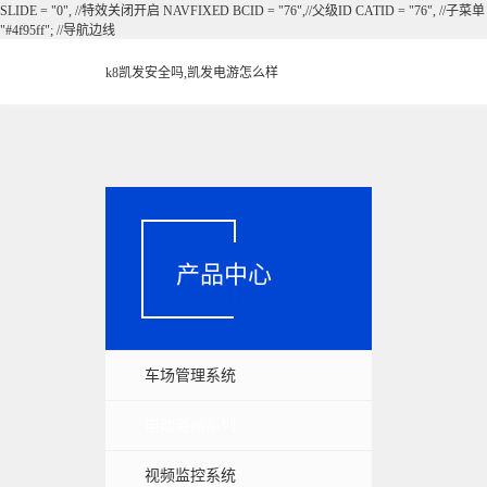
SLIDE = "0", //特效关闭开启 NAVFIXED BCID = "76",//父级ID CATID = "76", //子
"#4f95ff"; //导航边线
k8凯发安全吗,凯发电游怎么样
产品中心
车场管理系统
电动道闸系列
视频监控系统